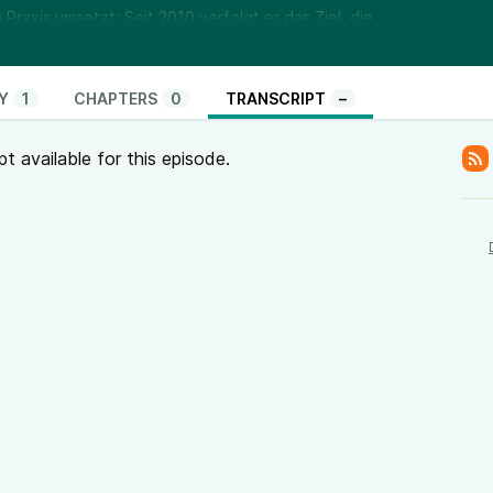
 Praxis umsetzt: Seit 2010 verfolgt er das Ziel, die
ologisch und lückenlos darzustellen.
st:
https://www.historyofphilosophy.net/
y Mammal
Y
1
CHAPTERS
0
TRANSCRIPT
–
sic/Mystery_Mammal/Risk_Society/Good_Grief/
CC
pt available for this episode.