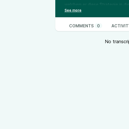
welchem er diese Strategie in die
Geschichte der Philosophie chron
Hier der Link zu Adamsons Podca
++ Musik: Good Grief by Myster
COMMENTS
0
ACTIVIT
https://freemusicarchive.org/mu
BY-SA 4.0 Deed
No transcri