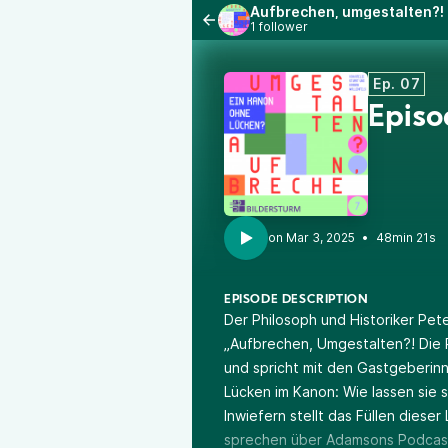
Aufbrechen, umgestalten?! 
1 follower
Ep. 07
Episo
•
48min 21s
EPISODE DESCRIPTION
Der Philosoph und Historiker Pet
„Aufbrechen, Umgestalten?! Die P
und spricht mit den Gastgeberin
Lücken im Kanon: Wie lassen sie 
Inwiefern stellt das Füllen dieser
sprechen über Adamsons Podcast 