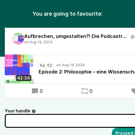
You are going to favourite:
Aufbrechen, umgestalten?! Die Podcastreihe zur feministischen Kanonkritik
Ep. 02
Episode 2: Philosophie – eine Wissensch
42:36
0
0
Your handle
Proceed 