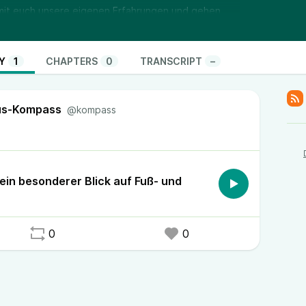
ir mit euch unsere eigenen Erfahrungen und gehen
Hochschulliga und ein StuFu ein. Zusätzlich werfen
ort in Erfurt: Vom FC Rot-Weiß Erfurt und dem
eren Fußballvereinen bis hin zu
Y
1
CHAPTERS
0
TRANSCRIPT
–
vereinen wie den Wölfen Erfurt, dem HSV Erfurt
. Schaltet ein und entdeckt, wie Sport in Erfurt
pus-Kompass
rt!
@kompass
ein besonderer Blick auf Fuß- und
0
0