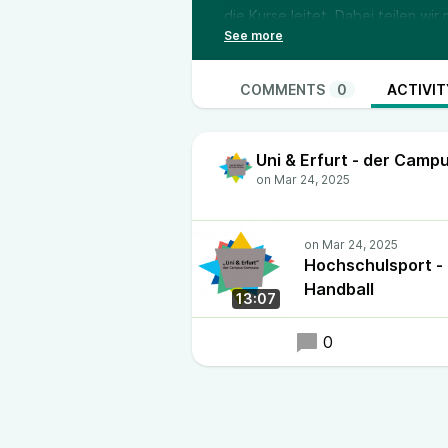
die Kurse leitet. Dabei teilen w
dabei speziell auf Handball, die 
wir einen Blick auf den Vereinssp
spannenden Thüringen-Derby, and
COMMENTS
0
ACTIVIT
Frauenfußballteams und Handball
oder dem Thüringer Handball Club
Uni & Erfurt - der Cam
verbindet, begeistert und inspirie
Hochschulsport - 
Handball
13:07
0