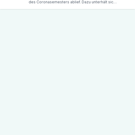
des Coronasemesters ablief. Dazu unterhält sich
Marcus Berger mit der Praktikumsmentorin Ines
Stuckatz und dem Studierenden Pablo Reyes.