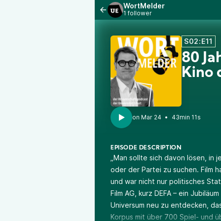
WortMelder
1 follower
S02:E11
80 Ja
Kino 
•
43min 11s
EPISODE DESCRIPTION
„Man sollte sich davon lösen, in 
oder der Partei zu suchen. Film h
und war nicht nur politisches Sta
Film AG, kurz DEFA – ein Jubiläum 
Universum neu zu entdecken, das
Korpus mit über 700 Spiel- und 