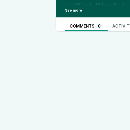
der DEFA in der DDR produziert, 
die wissenschaftliche Auseinander
sich dagegen intensiv mit der Ge
dieser Podcastfolge – Prof. Dr. 
COMMENTS
0
ACTIVIT
Medien- und Kommunikationswisse
Filmkultur Verflechtungen im Ausl
pflegte auch bei Filmproduktione
DDR-Geschichte ist auch immer 
zwischen West- und Ostdeutschlan
Auseinandersetzung mit westliche
Im Gespräch mit Prof. Dr. Michael 
ein staatliches Filmstudio oder 
kulturelles System – mit einem s
Literaturverfilmungen, mit überr
Regisseur*innen der DDR möglich
Freiräumen, ihre Geschichten zu e
Antworten zufriedengeben wollte
Außerdem werfen wir einen Blick
dem kulturellen Gedächtnis: Wie 