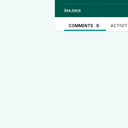
KI Berufsfelder und unsere Arbei
Mehr als jedes vierte Unternehm
Stellenabbau durch KI, hat das In
verkündet. Nur ganz wenige Unte
COMMENTS
0
ACTIVIT
mitten in einer politischen Deba
sollten.
In dieser Folge stellen wir gemei
Frage, in welchen Berufen künfti
weil KI ihre Tätigkeiten längst er
Branchen und Berufsfelder beson
werden, und wie wir KI als Ausga
und letztlich fragen wir als wiss
wissenschaftliche Arbeiten und F
Achim Kemmerling ist Vizedirektor
Policy and International Developm
Bevor er an die Brandt School kam
Ökonomie am Department of Publi
und unterrichtete Kurse zu Metho