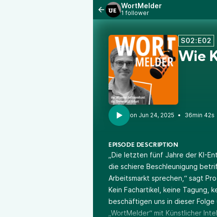
WortMelder
1 follower
S02:E02
Wie K
•
36min 42s
EPISODE DESCRIPTION
„Die letzten fünf Jahre der KI-E
die schiere Beschleunigung betri
Arbeitsmarkt sprechen,“ sagt Pro
Kein Fachartikel, keine Tagung, 
beschäftigen uns in dieser Folg
„WortMelder“ mit Künstlicher Inte