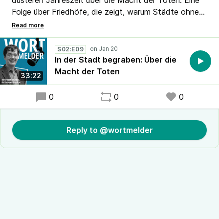
düsteren Jahreszeit über die Macht der Toten: Eine
Folge über Friedhöfe, die zeigt, warum Städte ohne
ihre Toten nicht zu verstehen sind – und warum wir
ihnen bis heute näher sind, als wir denken.
S02:E09
In der Stadt begraben: Über die
Macht der Toten
33:22
0
0
0
Reply to @wortmelder